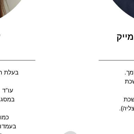
מייק
ע
כת
עו”ד 
במסגר
שכת
ליה).
כמו 
בעמדו