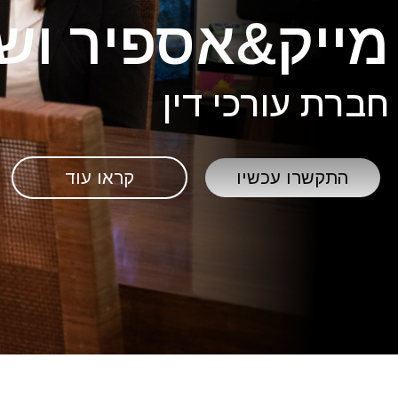
מייק&אספיר ושו
חברת עורכי דין
התקשרו עכשיו
קראו עוד