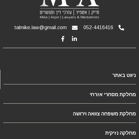
talmike.law@gmail.com
052-4416416
ניווט באתר
דף הבית
מחלקת מסחרי אזרחי
בלוג מאמרים
אודות
דיני עבודה
מחלקת משפחה צוואה וירושה
החלטות ופסקי דין
תאגידים וסימנים מסחריים
הליך גירושין
דיני שטרות והוצל״פ
מן העיתונות והטלוויזיה
מחלקה נזיקית
מזונות
עשייה ציבורית
פשיטת רגל והסדר חובות